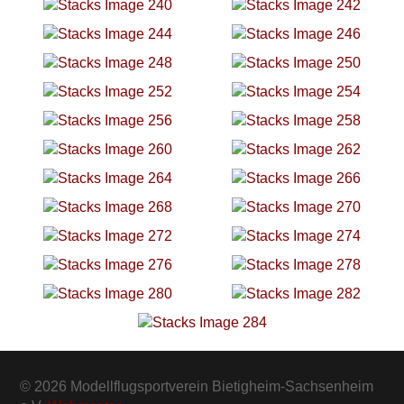
© 2026 Modellflugsportverein Bietigheim-Sachsenheim