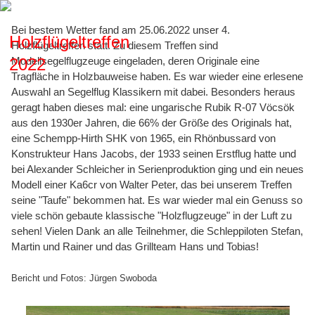
Bei bestem Wetter fand am 25.06.2022 unser 4.
Holzflügeltreffen
Holzflügeltreffen statt. Zu diesem Treffen sind
2022
Modellsegelflugzeuge eingeladen, deren Originale eine
Tragfläche in Holzbauweise haben. Es war wieder eine erlesene
Auswahl an Segelflug Klassikern mit dabei. Besonders heraus
geragt haben dieses mal: eine ungarische Rubik R-07 Vöcsök
aus den 1930er Jahren, die 66% der Größe des Originals hat,
eine Schempp-Hirth SHK von 1965, ein Rhönbussard von
Konstrukteur Hans Jacobs, der 1933 seinen Erstflug hatte und
bei Alexander Schleicher in Serienproduktion ging und ein neues
Modell einer Ka6cr von Walter Peter, das bei unserem Treffen
seine "Taufe" bekommen hat. Es war wieder mal ein Genuss so
viele schön gebaute klassische "Holzflugzeuge" in der Luft zu
sehen! Vielen Dank an alle Teilnehmer, die Schleppiloten Stefan,
Martin und Rainer und das Grillteam Hans und Tobias!
Bericht und Fotos: Jürgen Swoboda